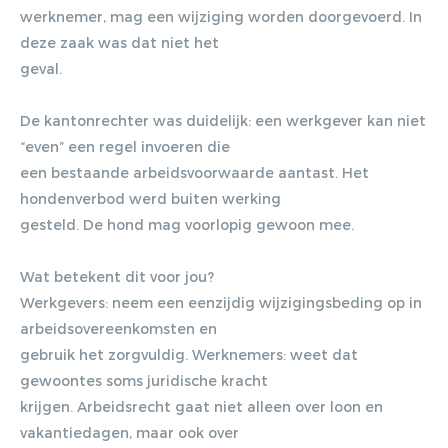
werknemer, mag een wijziging worden doorgevoerd. In
deze zaak was dat niet het
geval.
De kantonrechter was duidelijk: een werkgever kan niet
“even” een regel invoeren die
Gratis E-
een bestaande arbeidsvoorwaarde aantast. Het
hondenverbod werd buiten werking
magazine
gesteld. De hond mag voorlopig gewoon mee.
ontvangen
Wat betekent dit voor jou?
Werkgevers: neem een eenzijdig wijzigingsbeding op in
arbeidsovereenkomsten en
Lorem ipsum dolor sit amet,
gebruik het zorgvuldig. Werknemers: weet dat
consectetur adipiscing elit. Nulla in
gewoontes soms juridische kracht
vestibulum massa. Fusce eu lacinia
krijgen. Arbeidsrecht gaat niet alleen over loon en
erat, quis ultricies ex. Cras placerat
vakantiedagen, maar ook over
suscip.