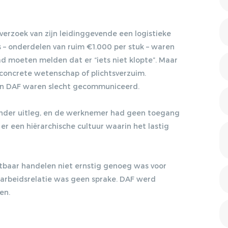
DISCRIMINATIE?, 17-09-
2012, ARBEIDSRECHT
2012/47
 verzoek van zijn leidinggevende een logistieke
KOSER KAYA,
rs – onderdelen van ruim €1.000 per stuk – waren
LENTEAKKOORD EN
 moeten melden dat er “iets niet klopte”. Maar
HOOFDLIJNENNOTITIE
 concrete wetenschap of plichtsverzuim.
KAMP, 05-10-2012, NJB
2012/1951
an DAF waren slecht gecommuniceerd.
Gratis E-magazine
VERWIJGING
onder uitleg, en de werknemer had geen toegang
STRAFRECHTELIJK
ontvangen
VERLEDEN. WIE ZWIJGT
 er een hiërarchische cultuur waarin het lastig
DIE BLIJFT?, 08-04-2013,
ARBEIDSRECHT 2013/28
Lorem ipsum dolor sit amet, consectetur
tbaar handelen niet ernstig genoeg was voor
HET SOCIAAL AKKOORD,
adipiscing elit. Nulla in vestibulum massa. Fusce eu
10-09-2013, NJB
arbeidsrelatie was geen sprake. DAF werd
lacinia erat, quis ultricies ex. Cras placerat suscip.
2013/1931
en.
OBESE: ZWAARWEGENDE
ONTSLAGGROND OF
DISCRIMINATIE?, 14-10-