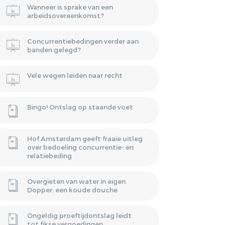
Wanneer is sprake van een
arbeidsovereenkomst?
Concurrentiebedingen verder aan
banden gelegd?
Vele wegen leiden naar recht
Bingo! Ontslag op staande voet
Hof Amsterdam geeft fraaie uitleg
over bedoeling concurrentie- en
relatiebeding
Overgieten van water in eigen
Dopper: een koude douche
Ongeldig proeftijdontslag leidt
tot fikse vergoedingen