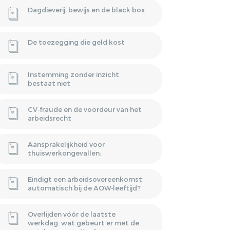
HUURPRIJSVERLAGING
Dagdieverij, bewijs en de black box
OF ONTBINDING VAN DE
BAND
HUUROVEREENKOMST?
De toezegging die geld kost
NSATIE
VERGOEDING
Instemming zonder inzicht
P STAANDE
bestaat niet
CV‑fraude en de voordeur van het
arbeidsrecht
Aansprakelijkheid voor
thuiswerkongevallen:
Eindigt een arbeidsovereenkomst
automatisch bij de AOW‑leeftijd?
Overlijden vóór de laatste
werkdag: wat gebeurt er met de