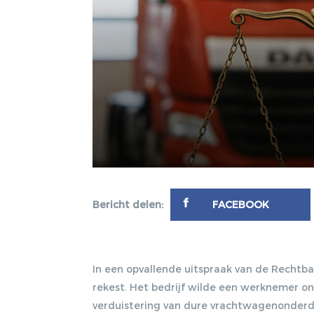
Bericht delen:
FACEBOOK
In een opvallende uitspraak van de Rechtb
rekest. Het bedrijf wilde een werknemer 
verduistering van dure vrachtwagenonderde