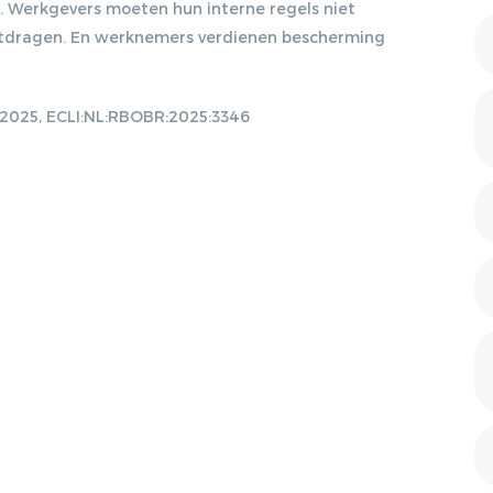
. Werkgevers moeten hun interne regels niet
2015, ARBEIDSRECHT
uitdragen. En werknemers verdienen bescherming
2015/50
DE PROEFTIJD: PAST,
PRESENT, FUTURE,
i 2025, ECLI:NL:RBOBR:2025:3346
ARBEIDSRECHT 2019/16