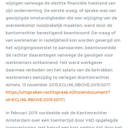
wijzigen vanwege de slechte financiële toestand van
zijn onderneming. De eerste vraag, of sprake was van
gewijzigde omstandigheden die een wijziging van de
overeenkomst noodzakelijk maakten, werd door de
kantonrechter bevestigend beantwoord. De vraag of
van werknemer in redelijkheid kon worden gevergd om
het wijzigingsvoorstel te aanvaarden, beantwoordde
de rechter daarentegen vanwege de gevolgen voor
werknemers ontkennend. Het werd werkgever
daarmee verboden om het salaris van de betrokken
werknemers eenzijdig te verlagen (Kantonrechter
Almelo, 13 november 2015,ECLI:NL:RBOVE:2015:5017,
https://uitspraken.rechtspraak.nl/inziendocument?
id=ECLI:NL:RBOVE:2015:5017
).
In februari 2015 oordeelde ook de Kantonrechter
Amsterdam over een toentertijd door V&D opgelegde
loonsverlaging. Het betrof een kort geding dat door het