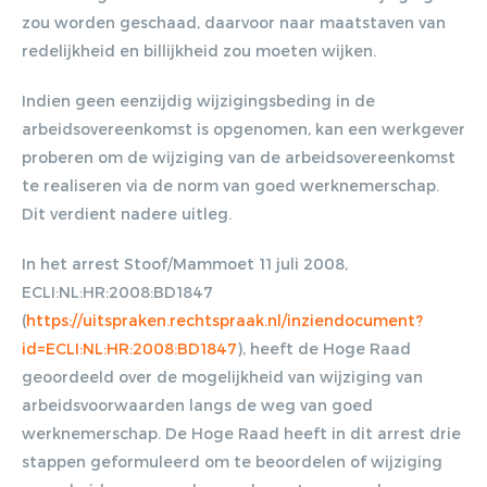
Gratis E-
zou worden geschaad, daarvoor naar maatstaven van
redelijkheid en billijkheid zou moeten wijken.
magazine
Indien geen eenzijdig wijzigingsbeding in de
ontvangen
arbeidsovereenkomst is opgenomen, kan een werkgever
proberen om de wijziging van de arbeidsovereenkomst
te realiseren via de norm van goed werknemerschap.
Lorem ipsum dolor sit amet,
Dit verdient nadere uitleg.
consectetur adipiscing elit. Nulla in
vestibulum massa. Fusce eu lacinia
In het arrest Stoof/Mammoet 11 juli 2008,
erat, quis ultricies ex. Cras placerat
ECLI:NL:HR:2008:BD1847
suscip.
(
https://uitspraken.rechtspraak.nl/inziendocument?
id=ECLI:NL:HR:2008:BD1847
), heeft de Hoge Raad
geoordeeld over de mogelijkheid van wijziging van
arbeidsvoorwaarden langs de weg van goed
werknemerschap. De Hoge Raad heeft in dit arrest drie
stappen geformuleerd om te beoordelen of wijziging