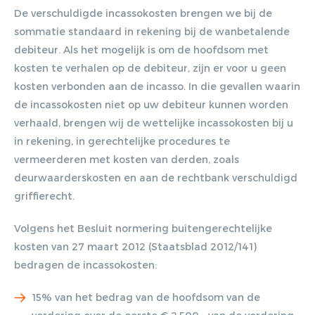
Lorem ipsum dolor sit amet,
De verschuldigde incassokosten brengen we bij de
consectetur adipiscing elit. Nulla in
sommatie standaard in rekening bij de wanbetalende
vestibulum massa. Fusce eu lacinia
debiteur. Als het mogelijk is om de hoofdsom met
erat, quis ultricies ex. Cras placerat
kosten te verhalen op de debiteur, zijn er voor u geen
suscip.
kosten verbonden aan de incasso. In die gevallen waarin
de incassokosten niet op uw debiteur kunnen worden
verhaald, brengen wij de wettelijke incassokosten bij u
in rekening, in gerechtelijke procedures te
vermeerderen met kosten van derden, zoals
deurwaarderskosten en aan de rechtbank verschuldigd
griffierecht.
Volgens het Besluit normering buitengerechtelijke
kosten van 27 maart 2012 (Staatsblad 2012/141)
bedragen de incassokosten:
15% van het bedrag van de hoofdsom van de