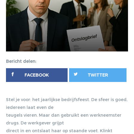
Bericht delen:
FACEBOOK
TWITTER
Stel je voor: het jaarlijkse bedrijfsfeest. De sfeer is goed,
iedereen laat even de
teugels vieren. Maar dan gebruikt een werkneemster
drugs. De werkgever grijpt
direct in en ontslaat haar op staande voet. Klinkt