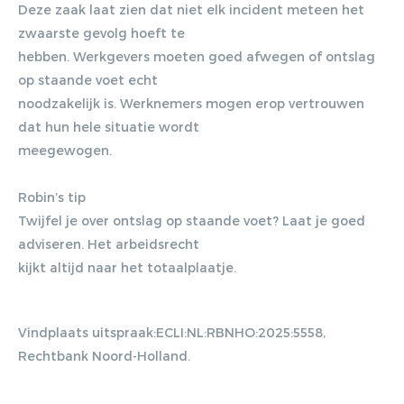
Deze zaak laat zien dat niet elk incident meteen het
vestibulum massa. Fusce eu lacinia
zwaarste gevolg hoeft te
erat, quis ultricies ex. Cras placerat
hebben. Werkgevers moeten goed afwegen of ontslag
suscip.
op staande voet echt
noodzakelijk is. Werknemers mogen erop vertrouwen
dat hun hele situatie wordt
meegewogen.
Robin’s tip
Twijfel je over ontslag op staande voet? Laat je goed
adviseren. Het arbeidsrecht
kijkt altijd naar het totaalplaatje.
Vindplaats uitspraak:ECLI:NL:RBNHO:2025:5558,
Rechtbank Noord-Holland.