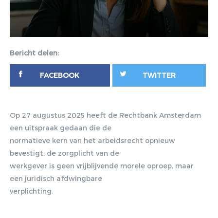
Bericht delen:
FACEBOOK
TWITTER
Op 27 augustus 2025 heeft de Rechtbank Amsterdam
een uitspraak gedaan die de
normatieve kern van het arbeidsrecht opnieuw
bevestigt: de zorgplicht van de
werkgever is geen vrijblijvende morele oproep, maar
een juridisch afdwingbare
verplichting.