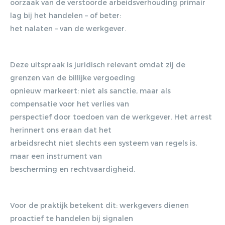
oorzaak van de verstoorde arbeidsverhouding primair
lag bij het handelen – of beter:
het nalaten – van de werkgever.
Deze uitspraak is juridisch relevant omdat zij de
grenzen van de billijke vergoeding
Gratis E-
opnieuw markeert: niet als sanctie, maar als
compensatie voor het verlies van
magazine
perspectief door toedoen van de werkgever. Het arrest
herinnert ons eraan dat het
ontvangen
arbeidsrecht niet slechts een systeem van regels is,
maar een instrument van
Lorem ipsum dolor sit amet,
bescherming en rechtvaardigheid.
consectetur adipiscing elit. Nulla in
vestibulum massa. Fusce eu lacinia
Voor de praktijk betekent dit: werkgevers dienen
erat, quis ultricies ex. Cras placerat
proactief te handelen bij signalen
suscip.