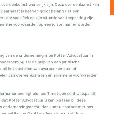
DISCRIMINATIE?, 17-09-
n overeenkomst wenselijk zijn. Deze overeenkomst kan
2012, ARBEIDSRECHT
Daarnaast is het van groot belang dat een
2012/47
ie specifiek op zijn situatie van toepassing zijn.
KOSER KAYA,
algemene voorwaarden op een juiste manier worden
LENTEAKKOORD EN
HOOFDLIJNENNOTITIE
KAMP, 05-10-2012, NJB
2012/1951
VERWIJGING
ng van de onderneming is bij Kötter Advocatuur in
STRAFRECHTELIJK
onderneming zal de hulp van een juridische
VERLEDEN. WIE ZWIJGT
DIE BLIJFT?, 08-04-2013,
ld bij het opstellen van overeenkomsten of
ARBEIDSRECHT 2013/28
rdelen van overeenkomsten en algemene voorwaarden
HET SOCIAAL AKKOORD,
10-09-2013, NJB
2013/1931
ernemer onenigheid heeft met een contractspartij.
 dat Kötter Advocatuur u kan bijstaan bij deze
OBESE: ZWAARWEGENDE
van ondernemingsrecht, dan kunt u contact met ons
ONTSLAGGROND OF
 e-mail (kotter@kotteradvocatuur.nl) of door
DISCRIMINATIE?, 14-10-