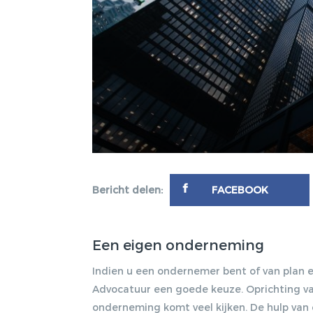
Bericht delen:
FACEBOOK
Een eigen onderneming
Indien u een ondernemer bent of van plan 
Advocatuur een goede keuze. Oprichting va
onderneming komt veel kijken. De hulp van e