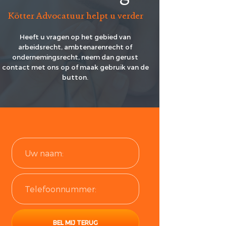
HUURPRIJSVERLAGING
Kötter Advocatuur helpt u verder
OF ONTBINDING VAN DE
BAND
HUUROVEREENKOMST?
Heeft u vragen op het gebied van
arbeidsrecht, ambtenarenrecht of
NSATIE
ondernemingsrecht, neem dan gerust
VERGOEDING
contact met ons op of maak gebruik van de
button.
P STAANDE