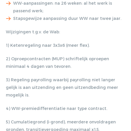
WW-aanpassingen: na 26 weken: al het werk is
passend werk;
Lorem ipsum dolor sit amet,
Stapsgewijze aanpassing duur WW naar twee jaar.
consectetur adipiscing elit. Nulla in
vestibulum massa. Fusce eu lacinia
Wijzigingen t.g.v. de Wab:
erat, quis ultricies ex. Cras placerat
1) Ketenregeling naar 3x3x6 (meer flex).
suscip.
2) Oproepcontracten (MUP) schriftelijk oproepen
minimaal 4 dagen van tevoren.
3) Regeling payrolling waarbij payrolling niet langer
gelijk is aan uitzending en geen uitzendbeding meer
mogelijk is.
4) WW-premiedifferentiatie naar type contract.
5) Cumulatiegrond (i-grond), meerdere onvoldragen
gronden, transitievergoeding maximaal x1,5.