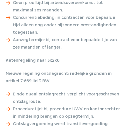
Geen proeftijd bij arbeidsovereenkomst tot
maximaal zes maanden.
Concurrentiebeding: in contracten voor bepaalde
tijd alleen nog onder bijzondere omstandigheden
toegestaan.
Aanzegtermijn: bij contract voor bepaalde tijd van
zes maanden of langer;
Ketenregeling naar 3x2x6.
Nieuwe regeling ontslagrecht:
redelijke gronden in
artikel 7:669 lid 3 BW
Einde duaal ontslagrecht: verplicht voorgeschreven
Gratis E-
ontslagroute.
Proceduretijd: bij procedure UWV en kantonrechter
magazine
in mindering brengen op opzegtermijn.
Ontslagvergoeding werd transitievergoeding.
ontvangen