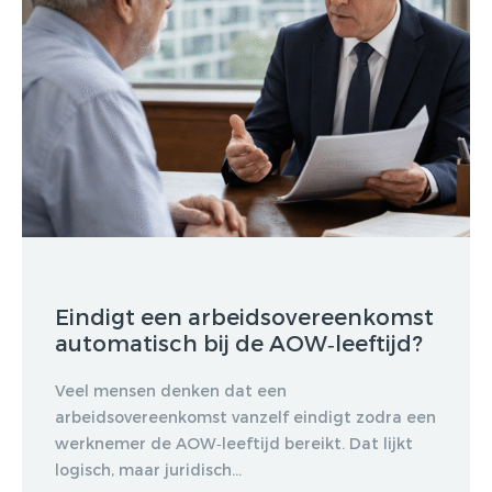
Gratis E-
magazine
ontvangen
Eindigt een arbeidsovereenkomst
automatisch bij de AOW‑leeftijd?
Lorem ipsum dolor sit amet,
consectetur adipiscing elit. Nulla in
Veel mensen denken dat een
vestibulum massa. Fusce eu lacinia
arbeidsovereenkomst vanzelf eindigt zodra een
erat, quis ultricies ex. Cras placerat
werknemer de AOW‑leeftijd bereikt. Dat lijkt
suscip.
logisch, maar juridisch...