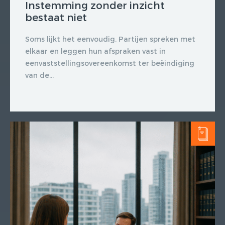
Instemming zonder inzicht
bestaat niet
Soms lijkt het eenvoudig. Partijen spreken met
elkaar en leggen hun afspraken vast in
eenvaststellingsovereenkomst ter beëindiging
Gratis E-
van de...
magazine
ontvangen
Lorem ipsum dolor sit amet,
consectetur adipiscing elit. Nulla in
vestibulum massa. Fusce eu lacinia
erat, quis ultricies ex. Cras placerat
suscip.