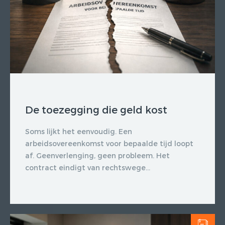
De toezegging die geld kost
Soms lijkt het eenvoudig. Een
arbeidsovereenkomst voor bepaalde tijd loopt
af. Geenverlenging, geen probleem. Het
contract eindigt van rechtswege...