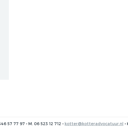
DISCRIMINATIE?, 17-09-
2012, ARBEIDSRECHT
2012/47
KOSER KAYA,
LENTEAKKOORD EN
HOOFDLIJNENNOTITIE
KAMP, 05-10-2012, NJB
2012/1951
VERWIJGING
STRAFRECHTELIJK
VERLEDEN. WIE ZWIJGT
DIE BLIJFT?, 08-04-2013,
ARBEIDSRECHT 2013/28
HET SOCIAAL AKKOORD,
10-09-2013, NJB
2013/1931
OBESE: ZWAARWEGENDE
ONTSLAGGROND OF
546 57 77 97 • M. 06 523 12 712 •
kotter@kotteradvocatuur.nl
• 
DISCRIMINATIE?, 14-10-