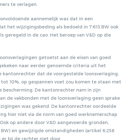
ers te verlagen.
 onvoldoende aannemelijk was dat in een
 het wijzigingsbeding als bedoeld in 7:613 BW ook
s geregeld in de cao. Het beroep van V&D op die
onsverlagingen getoetst aan de eisen van goed
ekeken naar eerder genoemde criteria uit het
 kantonrechter dat de voorgestelde loonsverlaging,
 tot 10%, op gespannen voet zou komen te staan met
ke bescherming. De kantonrechter nam in zijn
an de vakbonden met de loonsverlaging geen sprake
jzigingen was gekend. De kantonrechter oordeelde
ing hier niet via de norm van goed werknemerschap
d. Ook op andere door V&D aangevoerde gronden,
id 2 BW) en gewijzigde omstandigheden (artikel 6:258
r bij de rechter niet door