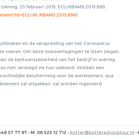
iening, 23 februari 2015, ECLI:RBAMS:2015:899,
ocument?id=ECLI:NL:RBAMS:2015:899
).
 uitbreken en de verspreiding van het Coronavirus
e voeren. Om deze loonsverlagingen te laten slagen,
van de bestaanszekerheid van het bedrijf in overleg
an niet verenigd via hun vakbond, middels een
srechtelijke bescherming voor de werknemers, qua
knemers zal uitpakken, zal worden ingevoerd.
546 57 77 97 • M. 06 523 12 712 •
kotter@kotteradvocatuur.nl
• 