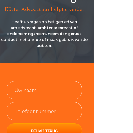
HUURPRIJSVERLAGING
Kötter Advocatuur helpt u verder
OF ONTBINDING VAN DE
BAND
HUUROVEREENKOMST?
Heeft u vragen op het gebied van
arbeidsrecht, ambtenarenrecht of
NSATIE
ondernemingsrecht, neem dan gerust
VERGOEDING
contact met ons op of maak gebruik van de
button.
P STAANDE