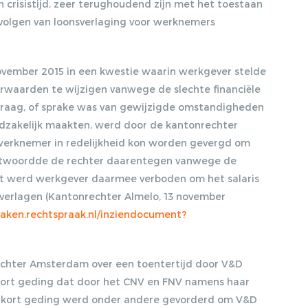
in crisistijd, zeer terughoudend zijn met het toestaan
evolgen van loonsverlaging voor werknemers
ovember 2015 in een kwestie waarin werkgever stelde
rwaarden te wijzigen vanwege de slechte financiële
vraag, of sprake was van gewijzigde omstandigheden
dzakelijk maakten, werd door de kantonrechter
werknemer in redelijkheid kon worden gevergd om
antwoordde de rechter daarentegen vanwege de
t werd werkgever daarmee verboden om het salaris
verlagen (Kantonrechter Almelo, 13 november
praken.rechtspraak.nl/inziendocument?
echter Amsterdam over een toentertijd door V&D
 kort geding dat door het CNV en FNV namens haar
t kort geding werd onder andere gevorderd om V&D