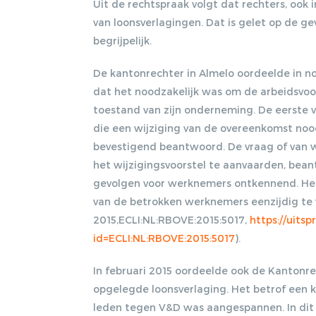
Uit de rechtspraak volgt dat rechters, ook 
van loonsverlagingen. Dat is gelet op de g
begrijpelijk.
De kantonrechter in Almelo oordeelde in n
dat het noodzakelijk was om de arbeidsvoo
toestand van zijn onderneming. De eerste 
die een wijziging van de overeenkomst noo
bevestigend beantwoord. De vraag of van 
het wijzigingsvoorstel te aanvaarden, be
gevolgen voor werknemers ontkennend. He
van de betrokken werknemers eenzijdig te 
2015,ECLI:NL:RBOVE:2015:5017,
https://uits
id=ECLI:NL:RBOVE:2015:5017
).
In februari 2015 oordeelde ook de Kantonr
opgelegde loonsverlaging. Het betrof een
leden tegen V&D was aangespannen. In di