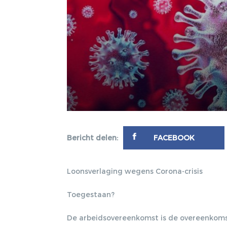
Bericht delen:
FACEBOOK
Loonsverlaging wegens Corona-crisis
Toegestaan?
De arbeidsovereenkomst is de overeenkomst