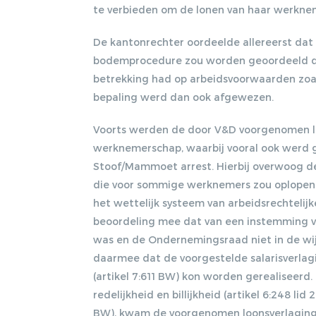
te verbieden om de lonen van haar werknem
De kantonrechter oordeelde allereerst dat
bodemprocedure zou worden geoordeeld dat
betrekking had op arbeidsvoorwaarden zoal
bepaling werd dan ook afgewezen.
Voorts werden de door V&D voorgenomen lo
werknemerschap, waarbij vooral ook werd g
Stoof/Mammoet arrest. Hierbij overwoog de
die voor sommige werknemers zou oplopen
het wettelijk systeem van arbeidsrechtelij
beoordeling mee dat van een instemming v
was en de Ondernemingsraad niet in de wi
daarmee dat de voorgestelde salarisverlag
(artikel 7:611 BW) kon worden gerealiseer
redelijkheid en billijkheid (artikel 6:248 l
BW), kwam de voorgenomen loonsverlaging e