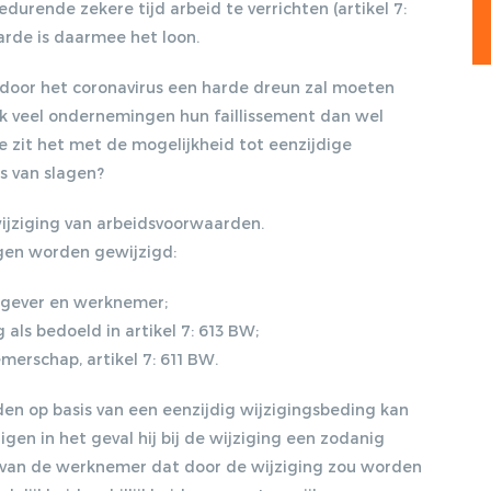
DISCRIMINATIE?, 17-09-
edurende zekere tijd arbeid te verrichten (artikel 7:
ontvangen
2012, ARBEIDSRECHT
rde is daarmee het loon.
2012/47
 door het coronavirus een harde dreun zal moeten
Lorem ipsum dolor sit amet, consectetur
KOSER KAYA,
ok veel ondernemingen hun faillissement dan wel
LENTEAKKOORD EN
adipiscing elit. Nulla in vestibulum massa. Fusce eu
HOOFDLIJNENNOTITIE
 zit het met de mogelijkheid tot eenzijdige
lacinia erat, quis ultricies ex. Cras placerat suscip.
KAMP, 05-10-2012, NJB
ns van slagen?
2012/1951
wijziging van arbeidsvoorwaarden.
VERWIJGING
STRAFRECHTELIJK
gen worden gewijzigd:
VERLEDEN. WIE ZWIJGT
DIE BLIJFT?, 08-04-2013,
gever en werknemer;
ARBEIDSRECHT 2013/28
 als bedoeld in artikel 7: 613 BW;
HET SOCIAAL AKKOORD,
erschap, artikel 7: 611 BW.
10-09-2013, NJB
2013/1931
den op basis van een eenzijdig wijzigingsbeding kan
en in het geval hij bij de wijziging een zodanig
OBESE: ZWAARWEGENDE
 van de werknemer dat door de wijziging zou worden
ONTSLAGGROND OF
DISCRIMINATIE?, 14-10-