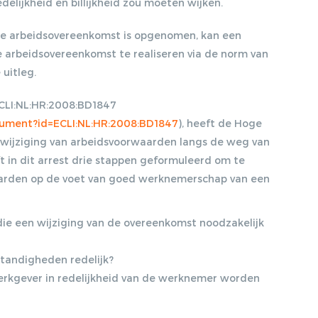
elijkheid en billijkheid zou moeten wijken.
2015, ARBEIDSRECHT
2015/50
 de arbeidsovereenkomst is opgenomen, kan een
 arbeidsovereenkomst te realiseren via de norm van
DE PROEFTIJD: PAST,
PRESENT, FUTURE,
uitleg.
ARBEIDSRECHT 2019/16
ECLI:NL:HR:2008:BD1847
ocument?id=ECLI:NL:HR:2008:BD1847
), heeft de Hoge
 wijziging van arbeidsvoorwaarden langs de weg van
in dit arrest drie stappen geformuleerd om te
aarden op de voet van goed werknemerschap van een
ie een wijziging van de overeenkomst noodzakelijk
mstandigheden redelijk?
erkgever in redelijkheid van de werknemer worden