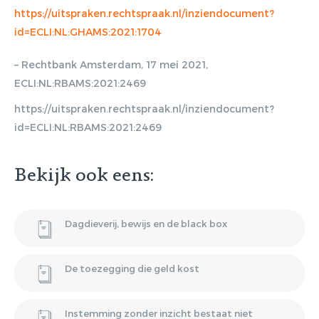
https://uitspraken.rechtspraak.nl/inziendocument?
id=ECLI:NL:GHAMS:2021:1704
Gratis E-
– Rechtbank Amsterdam, 17 mei 2021,
magazine
ECLI:NL:RBAMS:2021:2469
ontvangen
https://uitspraken.rechtspraak.nl/inziendocument?
id=ECLI:NL:RBAMS:2021:2469
Lorem ipsum dolor sit amet,
Bekijk ook eens:
consectetur adipiscing elit. Nulla in
vestibulum massa. Fusce eu lacinia
erat, quis ultricies ex. Cras placerat
Dagdieverij, bewijs en de black box
suscip.
De toezegging die geld kost
Instemming zonder inzicht bestaat niet