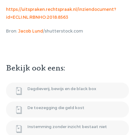
https://uitspraken.rechtspraak.nl/inziendocument?
Gratis E-
id=ECLI:NL:RBNHO:2018:8563
magazine
Bron:
Jacob Lund
/shutterstock.com
ontvangen
Lorem ipsum dolor sit amet,
Bekijk ook eens:
consectetur adipiscing elit. Nulla in
vestibulum massa. Fusce eu lacinia
erat, quis ultricies ex. Cras placerat
Dagdieverij, bewijs en de black box
suscip.
De toezegging die geld kost
Instemming zonder inzicht bestaat niet