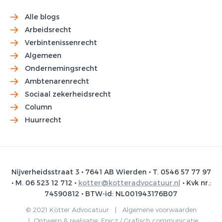
Alle blogs
Arbeidsrecht
Verbintenissenrecht
Algemeen
Ondernemingsrecht
Ambtenarenrecht
Sociaal zekerheidsrecht
Column
Huurrecht
Nijverheidsstraat 3 • 7641 AB Wierden • T. 0546 57 77 97
• M. 06 523 12 712 •
kotter@kotteradvocatuur.nl
• Kvk nr.:
74590812 • BTW-id: NL001943176B07
© 2021 Kötter Advocatuur |
Algemene voorwaarden
|
Ontwerp & realisatie:
Epicz / Grafisch communicatie