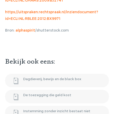
id=ECLI:NL:GHAMS:2009:BJ2741
https://uitspraken.rechtspraak.nl/inziendocument?
Gratis E-
id=ECLI:NL:RBLEE:2012:BX9971
magazine
Bron:
alphaspirit
/shutterstock.com
ontvangen
Lorem ipsum dolor sit amet,
Bekijk ook eens:
consectetur adipiscing elit. Nulla in
vestibulum massa. Fusce eu lacinia
erat, quis ultricies ex. Cras placerat
Dagdieverij, bewijs en de black box
suscip.
De toezegging die geld kost
Instemming zonder inzicht bestaat niet