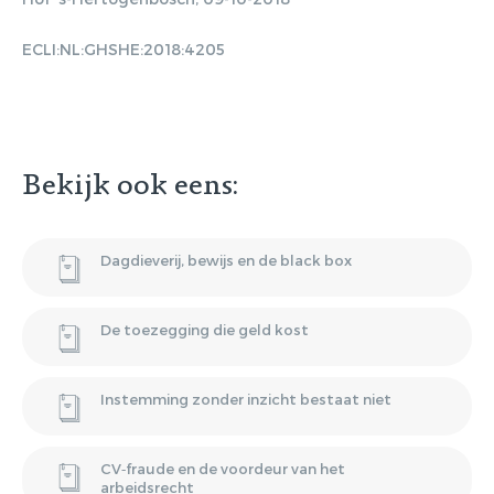
Gratis E-
ECLI:NL:GHSHE:2018:4205
magazine
ontvangen
Bekijk ook eens:
Lorem ipsum dolor sit amet,
consectetur adipiscing elit. Nulla in
Dagdieverij, bewijs en de black box
vestibulum massa. Fusce eu lacinia
erat, quis ultricies ex. Cras placerat
suscip.
De toezegging die geld kost
Instemming zonder inzicht bestaat niet
CV‑fraude en de voordeur van het
arbeidsrecht