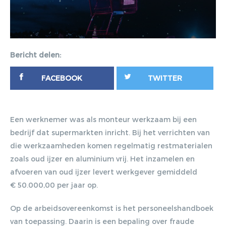
Bericht delen:
FACEBOOK
TWITTER
Een werknemer was als monteur werkzaam bij een
bedrijf dat supermarkten inricht. Bij het verrichten van
die werkzaamheden komen regelmatig restmaterialen
zoals oud ijzer en aluminium vrij. Het inzamelen en
afvoeren van oud ijzer levert werkgever gemiddeld
€ 50.000,00 per jaar op.
Op de arbeidsovereenkomst is het personeelshandboek
van toepassing. Daarin is een bepaling over fraude