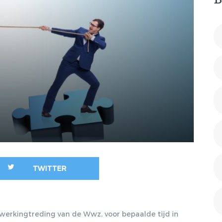
B
2011/40
SLAPEND
DE RECHTSPOSITIE VAN
DIENSTVER
DE SOLLICITANT EN VAN
DE WERKNEMER TIJDENS
WET COMPE
DE PROEFTIJD, 20-12-
TRANSITIE
2011, TRA 2011/107
ONTSLAG O
TERUGBETALING VAN
VOET
STUDIEKOSTEN NA
PROEFTIJDONTSLAG?
EEN DURE LES?, 14-03-
2012, DJ 2012/1075
ANONIEM SOLLICITEREN,
A BLESSING IN
DISGUISE?, 31-01-2012,
TWITTER
TRA 2012/2
VERPLICHT HANDEN
SCHUDDEN? BALANS
werkingtreding van de Wwz, voor bepaalde tijd in
TUSSEN INTEGRATIE EN