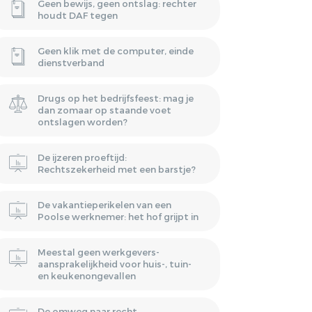
Geen bewijs, geen ontslag: rechter
houdt DAF tegen
Geen klik met de computer, einde
dienstverband
Drugs op het bedrijfsfeest: mag je
dan zomaar op staande voet
ontslagen worden?
De ijzeren proeftijd:
Rechtszekerheid met een barstje?
De vakantieperikelen van een
Poolse werknemer: het hof grijpt in
Meestal geen werkgevers-
aansprakelijkheid voor huis-, tuin-
en keukenongevallen
De omweg naar recht