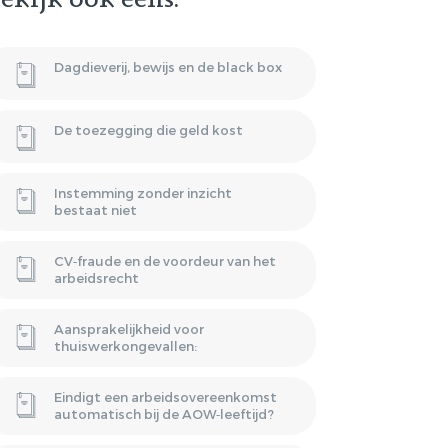
ekijk ook eens:
HUURPRIJSVERLAGING
OF ONTBINDING VAN DE
BAND
HUUROVEREENKOMST?
Dagdieverij, bewijs en de black box
NSATIE
VERGOEDING
De toezegging die geld kost
P STAANDE
Instemming zonder inzicht
bestaat niet
CV‑fraude en de voordeur van het
arbeidsrecht
Aansprakelijkheid voor
thuiswerkongevallen:
Eindigt een arbeidsovereenkomst
automatisch bij de AOW‑leeftijd?