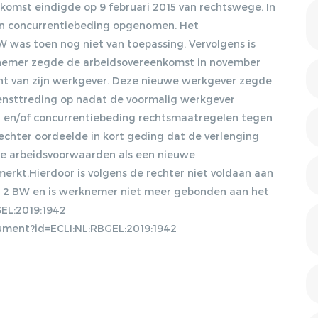
DISCRIMINATIE?, 17-09-
komst eindigde op 9 februari 2015 van rechtswege. In
2012, ARBEIDSRECHT
en concurrentiebeding opgenomen. Het
2012/47
 BW was toen nog niet van toepassing. Vervolgens is
KOSER KAYA,
nemer zegde de arbeidsovereenkomst in november
LENTEAKKOORD EN
ant van zijn werkgever. Deze nieuwe werkgever zegde
HOOFDLIJNENNOTITIE
ensttreding op nadat de voormalig werkgever
KAMP, 05-10-2012, NJB
- en/of concurrentiebeding rechtsmaatregelen tegen
2012/1951
hter oordeelde in kort geding dat de verlenging
Gratis E-magazine
VERWIJGING
e arbeidsvoorwaarden als een nieuwe
STRAFRECHTELIJK
kt.Hierdoor is volgens de rechter niet voldaan aan
VERLEDEN. WIE ZWIJGT
ontvangen
DIE BLIJFT?, 08-04-2013,
lid 2 BW en is werknemer niet meer gebonden aan het
ARBEIDSRECHT 2013/28
GEL:2019:1942
Lorem ipsum dolor sit amet, consectetur
ocument?id=ECLI:NL:RBGEL:2019:1942
HET SOCIAAL AKKOORD,
adipiscing elit. Nulla in vestibulum massa. Fusce eu
10-09-2013, NJB
2013/1931
lacinia erat, quis ultricies ex. Cras placerat suscip.
OBESE: ZWAARWEGENDE
ONTSLAGGROND OF
DISCRIMINATIE?, 14-10-