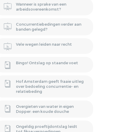
Wanneer is sprake van een
arbeidsovereenkomst?
Concurrentiebedingen verder aan
banden gelegd?
Vele wegen leiden naar recht
Bingo! Ontslag op staande voet
Hof Amsterdam geeft fraaie uitleg
over bedoeling concurrentie- en
relatiebeding
Overgieten van water in eigen
Dopper: een koude douche
Ongeldig proeftijdontslag leidt
tot fikse vergoedingen