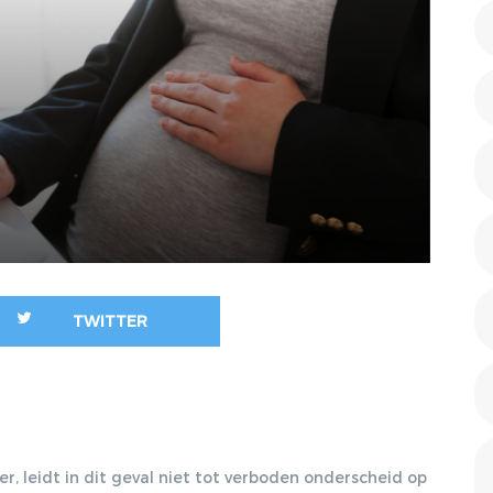
2011/40
SLAPEND
DE RECHTSPOSITIE VAN
DIENSTVER
DE SOLLICITANT EN VAN
DE WERKNEMER TIJDENS
WET COMPE
DE PROEFTIJD, 20-12-
TRANSITIE
2011, TRA 2011/107
ONTSLAG O
TERUGBETALING VAN
VOET
STUDIEKOSTEN NA
PROEFTIJDONTSLAG?
EEN DURE LES?, 14-03-
2012, DJ 2012/1075
TWITTER
ANONIEM SOLLICITEREN,
A BLESSING IN
DISGUISE?, 31-01-2012,
TRA 2012/2
VERPLICHT HANDEN
SCHUDDEN? BALANS
, leidt in dit geval niet tot verboden onderscheid op
TUSSEN INTEGRATIE EN