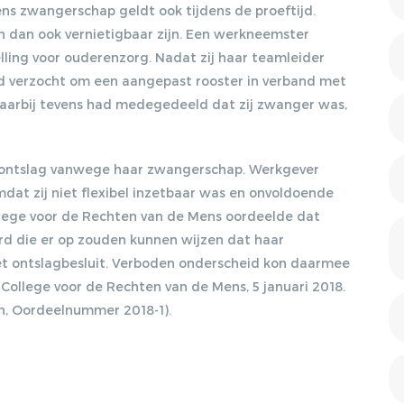
DISCRIMINATIE?, 17-09-
s zwangerschap geldt ook tijdens de proeftijd.
2012, ARBEIDSRECHT
an dan ook vernietigbaar zijn. Een werkneemster
2012/47
lling voor ouderenzorg. Nadat zij haar teamleider
KOSER KAYA,
ad verzocht om een aangepast rooster in verband met
LENTEAKKOORD EN
daarbij tevens had medegedeeld dat zij zwanger was,
HOOFDLIJNENNOTITIE
KAMP, 05-10-2012, NJB
2012/1951
Gratis E-magazine
dontslag vanwege haar zwangerschap. Werkgever
VERWIJGING
at zij niet flexibel inzetbaar was en onvoldoende
STRAFRECHTELIJK
ontvangen
llege voor de Rechten van de Mens oordeelde dat
VERLEDEN. WIE ZWIJGT
d die er op zouden kunnen wijzen dat haar
DIE BLIJFT?, 08-04-2013,
ARBEIDSRECHT 2013/28
et ontslagbesluit. Verboden onderscheid kon daarmee
Lorem ipsum dolor sit amet, consectetur
(College voor de Rechten van de Mens, 5 januari 2018.
HET SOCIAAL AKKOORD,
adipiscing elit. Nulla in vestibulum massa. Fusce eu
n, Oordeelnummer 2018-1).
10-09-2013, NJB
lacinia erat, quis ultricies ex. Cras placerat suscip.
2013/1931
OBESE: ZWAARWEGENDE
ONTSLAGGROND OF
DISCRIMINATIE?, 14-10-