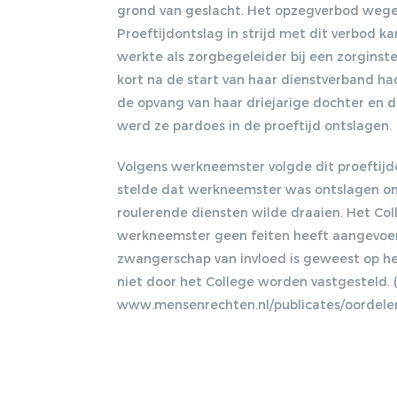
grond van geslacht. Het opzegverbod wegen
Proeftijdontslag in strijd met dit verbod k
werkte als zorgbegeleider bij een zorginste
kort na de start van haar dienstverband h
de opvang van haar driejarige dochter en 
werd ze pardoes in de proeftijd ontslagen.
Volgens werkneemster volgde dit proeftij
stelde dat werkneemster was ontslagen omd
roulerende diensten wilde draaien. Het Co
werkneemster geen feiten heeft aangevoer
zwangerschap van invloed is geweest op h
niet door het College worden vastgesteld. 
www.mensenrechten.nl/publicates/oordele