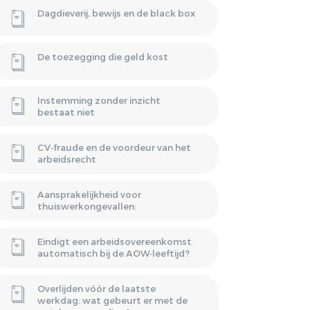
HUURPRIJSVERLAGING
Dagdieverij, bewijs en de black box
OF ONTBINDING VAN DE
BAND
HUUROVEREENKOMST?
De toezegging die geld kost
NSATIE
VERGOEDING
Instemming zonder inzicht
P STAANDE
bestaat niet
CV‑fraude en de voordeur van het
arbeidsrecht
Aansprakelijkheid voor
thuiswerkongevallen:
Eindigt een arbeidsovereenkomst
automatisch bij de AOW‑leeftijd?
Overlijden vóór de laatste
werkdag: wat gebeurt er met de