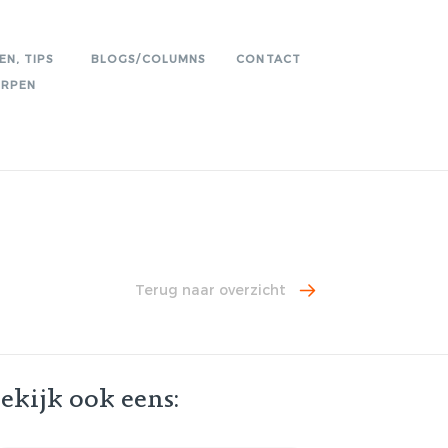
EN, TIPS
BLOGS/COLUMNS
CONTACT
ERPEN
TEN EN TIPS
RHEID VOOR
RS: WAT
ERANDEREN?
LOONSVERLAGING
WEGENS CORONA-CRISIS
T. CORONA
TOEGESTAAN?
Terug naar overzicht
EN OP NON-
CORNONA-VIRUS EN
LING
VOORTZETTING
ARBEIDSOVEREENKOMST
HT:
VOOR BEPAALDE TIJD
ekijk ook eens:
E
N IN DE
KAN DE CORONACRISIS
REN
AANLEIDING ZIJN TOT