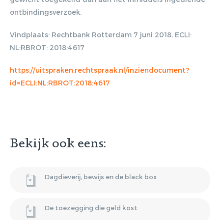
ontbindingsverzoek.
Gratis E-
Vindplaats: Rechtbank Rotterdam 7 juni 2018, ECLI:
NL:RBROT: 2018:4617
magazine
https://uitspraken.rechtspraak.nl/inziendocument?
ontvangen
id=ECLI:NL:RBROT:2018:4617
Lorem ipsum dolor sit amet,
consectetur adipiscing elit. Nulla in
vestibulum massa. Fusce eu lacinia
Bekijk ook eens:
erat, quis ultricies ex. Cras placerat
suscip.
Dagdieverij, bewijs en de black box
De toezegging die geld kost