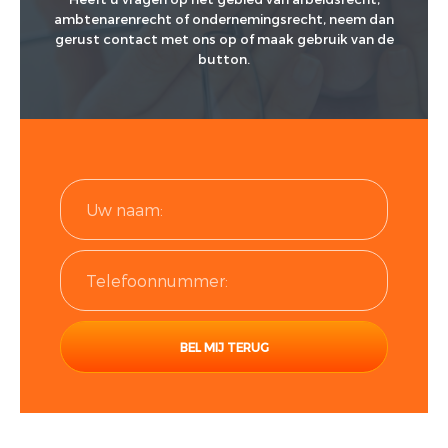
ambtenarenrecht of ondernemingsrecht, neem dan
gerust contact met ons op of maak gebruik van de
button.