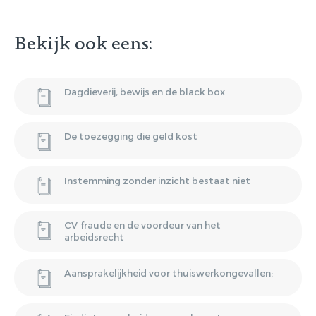
Gratis E-
magazine
Bekijk ook eens:
ontvangen
Dagdieverij, bewijs en de black box
Lorem ipsum dolor sit amet,
consectetur adipiscing elit. Nulla in
De toezegging die geld kost
vestibulum massa. Fusce eu lacinia
erat, quis ultricies ex. Cras placerat
Instemming zonder inzicht bestaat niet
suscip.
CV‑fraude en de voordeur van het
arbeidsrecht
Aansprakelijkheid voor thuiswerkongevallen: