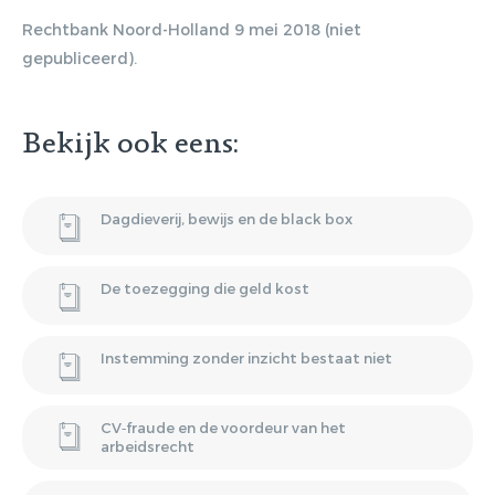
Gratis E-
Rechtbank Noord-Holland 9 mei 2018 (niet
gepubliceerd).
magazine
ontvangen
Bekijk ook eens:
Lorem ipsum dolor sit amet,
Dagdieverij, bewijs en de black box
consectetur adipiscing elit. Nulla in
vestibulum massa. Fusce eu lacinia
De toezegging die geld kost
erat, quis ultricies ex. Cras placerat
suscip.
Instemming zonder inzicht bestaat niet
CV‑fraude en de voordeur van het
arbeidsrecht