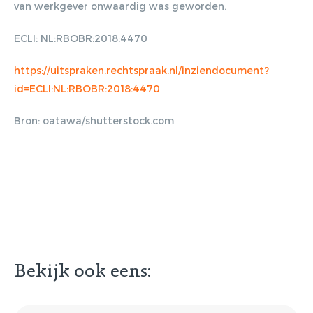
van werkgever onwaardig was geworden.
ECLI: NL:RBOBR:2018:4470
Gratis E-
https://uitspraken.rechtspraak.nl/inziendocument?
id=ECLI:NL:RBOBR:2018:4470
magazine
Bron: oatawa/shutterstock.com
ontvangen
Lorem ipsum dolor sit amet,
consectetur adipiscing elit. Nulla in
vestibulum massa. Fusce eu lacinia
erat, quis ultricies ex. Cras placerat
suscip.
Bekijk ook eens: