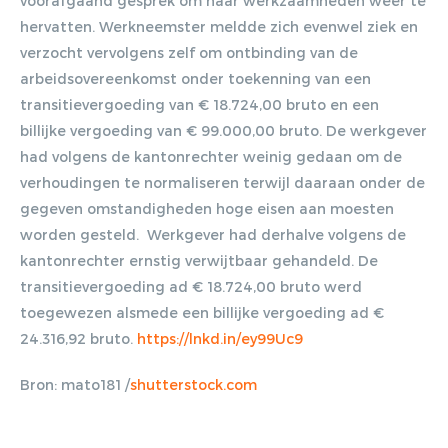
voorafgaand gesprek om haar werkzaamheden weer te
hervatten. Werkneemster meldde zich evenwel ziek en
verzocht vervolgens zelf om ontbinding van de
arbeidsovereenkomst onder toekenning van een
transitievergoeding van € 18.724,00 bruto en een
billijke vergoeding van € 99.000,00 bruto. De werkgever
had volgens de kantonrechter weinig gedaan om de
verhoudingen te normaliseren terwijl daaraan onder de
gegeven omstandigheden hoge eisen aan moesten
worden gesteld. Werkgever had derhalve volgens de
kantonrechter ernstig verwijtbaar gehandeld. De
transitievergoeding ad € 18.724,00 bruto werd
toegewezen alsmede een billijke vergoeding ad €
24.316,92 bruto.
https://lnkd.in/ey99Uc9
Bron: mato181 /
shutterstock.com
Gratis E-