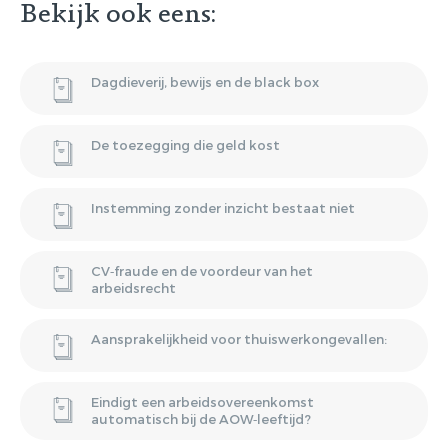
Bekijk ook eens:
magazine
ontvangen
Dagdieverij, bewijs en de black box
De toezegging die geld kost
Lorem ipsum dolor sit amet,
consectetur adipiscing elit. Nulla in
vestibulum massa. Fusce eu lacinia
Instemming zonder inzicht bestaat niet
erat, quis ultricies ex. Cras placerat
suscip.
CV‑fraude en de voordeur van het
arbeidsrecht
Aansprakelijkheid voor thuiswerkongevallen:
Eindigt een arbeidsovereenkomst
automatisch bij de AOW‑leeftijd?