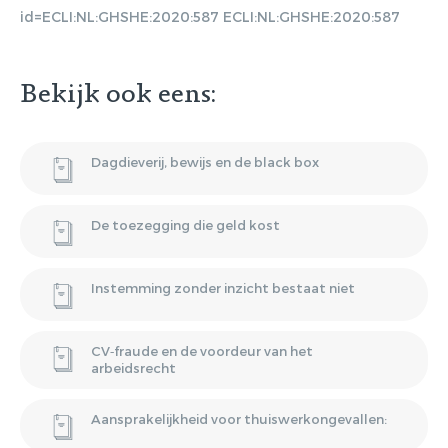
Gratis E-
id=ECLI:NL:GHSHE:2020:587 ECLI:NL:GHSHE:2020:587
magazine
Bekijk ook eens:
ontvangen
Dagdieverij, bewijs en de black box
Lorem ipsum dolor sit amet,
consectetur adipiscing elit. Nulla in
vestibulum massa. Fusce eu lacinia
De toezegging die geld kost
erat, quis ultricies ex. Cras placerat
suscip.
Instemming zonder inzicht bestaat niet
CV‑fraude en de voordeur van het
arbeidsrecht
Aansprakelijkheid voor thuiswerkongevallen: