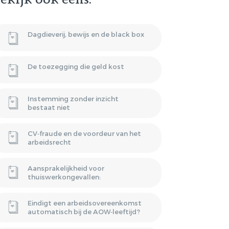
ekijk ook eens:
HUURPRIJSVERLAGING
OF ONTBINDING VAN DE
BAND
HUUROVEREENKOMST?
Dagdieverij, bewijs en de black box
NSATIE
VERGOEDING
De toezegging die geld kost
P STAANDE
Instemming zonder inzicht
bestaat niet
CV‑fraude en de voordeur van het
arbeidsrecht
Aansprakelijkheid voor
thuiswerkongevallen:
Eindigt een arbeidsovereenkomst
automatisch bij de AOW‑leeftijd?