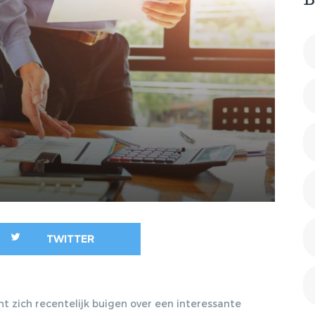
B
2011/40
SLAPEND
DE RECHTSPOSITIE VAN
DIENSTVER
DE SOLLICITANT EN VAN
DE WERKNEMER TIJDENS
WET COMPE
DE PROEFTIJD, 20-12-
TRANSITIE
2011, TRA 2011/107
ONTSLAG O
TERUGBETALING VAN
VOET
STUDIEKOSTEN NA
PROEFTIJDONTSLAG?
EEN DURE LES?, 14-03-
2012, DJ 2012/1075
ANONIEM SOLLICITEREN,
A BLESSING IN
DISGUISE?, 31-01-2012,
TWITTER
TRA 2012/2
VERPLICHT HANDEN
SCHUDDEN? BALANS
zich recentelijk buigen over een interessante
TUSSEN INTEGRATIE EN