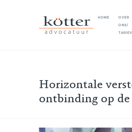
HOME
OVER
ONS/
TARIE
OVER 
ERVA
PROE
Horizontale verst
TARIE
PRIV
ontbinding op de
PUBLI
KLAC