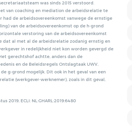
DISCRIMINATIE?, 17-09-
secretariaatsteam was sinds 2015 verstoord.
2012, ARBEIDSRECHT
t van coaching en mediation de arbeidsrelatie te
2012/47
ter had de arbeidsovereenkomst vanwege de ernstige
KOSER KAYA,
ling) van de arbeidsovereenkomst op de h-grond
LENTEAKKOORD EN
rizontale verstoring van de arbeidsovereenkomst
HOOFDLIJNENNOTITIE
 dat al met al de arbeidsrelatie zodanig ernstig en
KAMP, 05-10-2012, NJB
rkgever in redelijkheid niet kon worden gevergd de
2012/1951
Het gerechtshof achtte, anders dan de
Gratis E-magazine
VERWIJGING
iedenis en de Beleidsregels Ontslagtaak UWV,
STRAFRECHTELIJK
e g-grond mogelijk. Dit ook in het geval van een
VERLEDEN. WIE ZWIJGT
ontvangen
DIE BLIJFT?, 08-04-2013,
relatie (werkgever-werknemer), zoals in dit geval,
ARBEIDSRECHT 2013/28
Lorem ipsum dolor sit amet, consectetur
HET SOCIAAL AKKOORD,
adipiscing elit. Nulla in vestibulum massa. Fusce eu
us 2019, ECLI: NL:GHARL:2019:6480
10-09-2013, NJB
2013/1931
lacinia erat, quis ultricies ex. Cras placerat suscip.
OBESE: ZWAARWEGENDE
ONTSLAGGROND OF
DISCRIMINATIE?, 14-10-