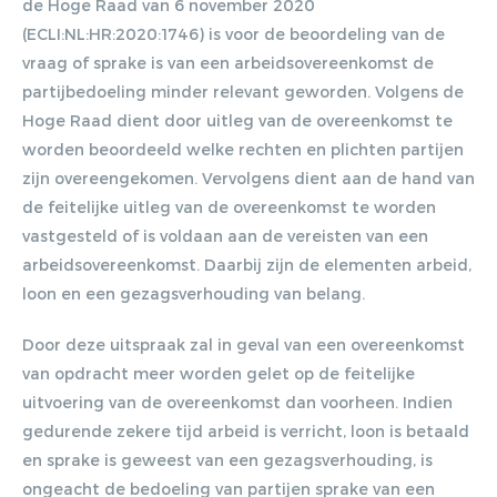
de Hoge Raad van 6 november 2020
(ECLI:NL:HR:2020:1746) is voor de beoordeling van de
vraag of sprake is van een arbeidsovereenkomst de
partijbedoeling minder relevant geworden. Volgens de
Hoge Raad dient door uitleg van de overeenkomst te
worden beoordeeld welke rechten en plichten partijen
Gratis E-
zijn overeengekomen. Vervolgens dient aan de hand van
de feitelijke uitleg van de overeenkomst te worden
magazine
vastgesteld of is voldaan aan de vereisten van een
arbeidsovereenkomst. Daarbij zijn de elementen arbeid,
ontvangen
loon en een gezagsverhouding van belang.
Lorem ipsum dolor sit amet,
Door deze uitspraak zal in geval van een overeenkomst
consectetur adipiscing elit. Nulla in
van opdracht meer worden gelet op de feitelijke
vestibulum massa. Fusce eu lacinia
uitvoering van de overeenkomst dan voorheen. Indien
erat, quis ultricies ex. Cras placerat
gedurende zekere tijd arbeid is verricht, loon is betaald
suscip.
en sprake is geweest van een gezagsverhouding, is
ongeacht de bedoeling van partijen sprake van een