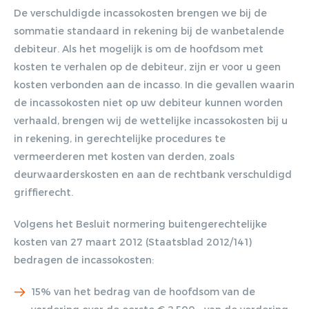
Lorem ipsum dolor sit amet,
De verschuldigde incassokosten brengen we bij de
consectetur adipiscing elit. Nulla in
sommatie standaard in rekening bij de wanbetalende
vestibulum massa. Fusce eu lacinia
debiteur. Als het mogelijk is om de hoofdsom met
erat, quis ultricies ex. Cras placerat
kosten te verhalen op de debiteur, zijn er voor u geen
suscip.
kosten verbonden aan de incasso. In die gevallen waarin
de incassokosten niet op uw debiteur kunnen worden
verhaald, brengen wij de wettelijke incassokosten bij u
in rekening, in gerechtelijke procedures te
vermeerderen met kosten van derden, zoals
deurwaarderskosten en aan de rechtbank verschuldigd
griffierecht.
Volgens het Besluit normering buitengerechtelijke
kosten van 27 maart 2012 (Staatsblad 2012/141)
bedragen de incassokosten:
15% van het bedrag van de hoofdsom van de