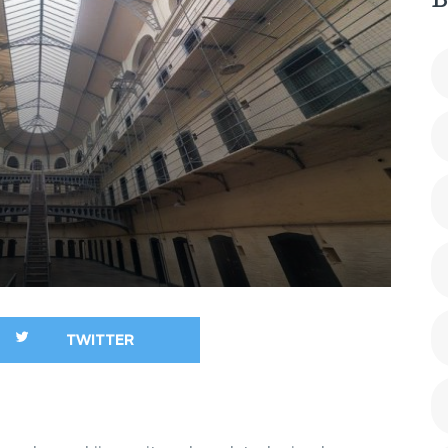
B
2011/40
SLAPEND
DE RECHTSPOSITIE VAN
DIENSTVER
DE SOLLICITANT EN VAN
DE WERKNEMER TIJDENS
WET COMPE
DE PROEFTIJD, 20-12-
TRANSITIE
2011, TRA 2011/107
ONTSLAG O
TERUGBETALING VAN
VOET
STUDIEKOSTEN NA
PROEFTIJDONTSLAG?
EEN DURE LES?, 14-03-
2012, DJ 2012/1075
ANONIEM SOLLICITEREN,
A BLESSING IN
DISGUISE?, 31-01-2012,
TWITTER
TRA 2012/2
VERPLICHT HANDEN
SCHUDDEN? BALANS
TUSSEN INTEGRATIE EN