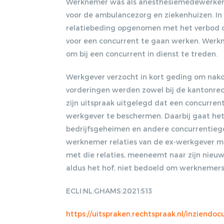
Werknemer was als anesthesiemedewerker 
voor de ambulancezorg en ziekenhuizen. In
relatiebeding opgenomen met het verbod o
voor een concurrent te gaan werken. Wer
om bij een concurrent in dienst te treden.
Werkgever verzocht in kort geding om nakom
vorderingen werden zowel bij de kantonrec
zijn uitspraak uitgelegd dat een concurren
werkgever te beschermen. Daarbij gaat he
bedrijfsgeheimen en andere concurrentieg
werknemer relaties van de ex-werkgever m
met die relaties, meeneemt naar zijn nieu
aldus het hof, niet bedoeld om werknemers
ECLI:NL:GHAMS:2021:513
https://uitspraken.rechtspraak.nl/inziend