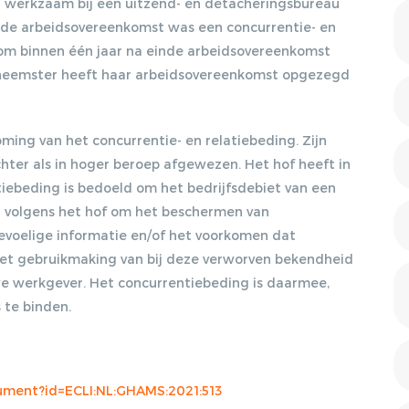
werkzaam bij een uitzend- en detacheringsbureau
DISCRIMINATIE?, 17-09-
2012, ARBEIDSRECHT
 de arbeidsovereenkomst was een concurrentie- en
2012/47
m binnen één jaar na einde arbeidsovereenkomst
kneemster heeft haar arbeidsovereenkomst opgezegd
KOSER KAYA,
LENTEAKKOORD EN
HOOFDLIJNENNOTITIE
KAMP, 05-10-2012, NJB
ing van het concurrentie- en relatiebeding. Zijn
2012/1951
hter als in hoger beroep afgewezen. Het hof heeft in
Gratis E-magazine
tiebeding is bedoeld om het bedrijfsdebiet van een
VERWIJGING
STRAFRECHTELIJK
t volgens het hof om het beschermen van
VERLEDEN. WIE ZWIJGT
ontvangen
evoelige informatie en/of het voorkomen dat
DIE BLIJFT?, 08-04-2013,
et gebruikmaking van bij deze verworven bekendheid
ARBEIDSRECHT 2013/28
we werkgever. Het concurrentiebeding is daarmee,
Lorem ipsum dolor sit amet, consectetur
HET SOCIAAL AKKOORD,
 te binden.
adipiscing elit. Nulla in vestibulum massa. Fusce eu
10-09-2013, NJB
2013/1931
lacinia erat, quis ultricies ex. Cras placerat suscip.
OBESE: ZWAARWEGENDE
ONTSLAGGROND OF
ocument?id=ECLI:NL:GHAMS:2021:513
DISCRIMINATIE?, 14-10-