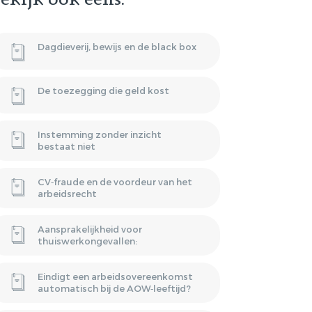
ekijk ook eens:
HUURPRIJSVERLAGING
OF ONTBINDING VAN DE
BAND
HUUROVEREENKOMST?
Dagdieverij, bewijs en de black box
NSATIE
VERGOEDING
De toezegging die geld kost
P STAANDE
Instemming zonder inzicht
bestaat niet
CV‑fraude en de voordeur van het
arbeidsrecht
Aansprakelijkheid voor
thuiswerkongevallen:
Eindigt een arbeidsovereenkomst
automatisch bij de AOW‑leeftijd?