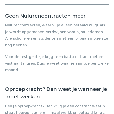
Gratis E-
Geen Nulurencontracten meer
magazine
Nulurencontracten, waarbij je alleen betaald krijgt als
ontvangen
je wordt opgeroepen, verdwijnen voor bijna iedereen.
Alle scholieren en studenten met een bijbaan mogen ze
nog hebben.
Lorem ipsum dolor sit amet,
consectetur adipiscing elit. Nulla in
Voor de rest geldt: je krijgt een basiscontract met een
vestibulum massa. Fusce eu lacinia
vast aantal uren. Dus: je weet waar je aan toe bent, elke
erat, quis ultricies ex. Cras placerat
maand.
suscip.
Oproepkracht? Dan weet je wanneer je
moet werken
Ben je oproepkracht? Dan krijg je een contract waarin
staat hoeveel uur je minimaal werkt en betaald krijgt.