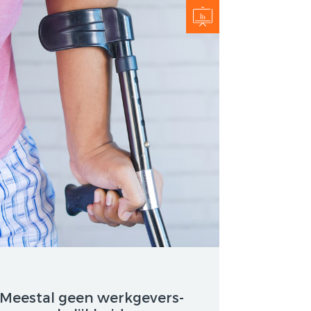
HUURPRIJSVERLAGING
OF ONTBINDING VAN DE
BAND
HUUROVEREENKOMST?
NSATIE
VERGOEDING
P STAANDE
Meestal geen werkgevers-