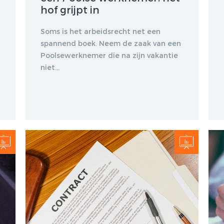
DISCRIMINATIE?, 17-09-
hof grijpt in
2012, ARBEIDSRECHT
2012/47
Soms is het arbeidsrecht net een
spannend boek. Neem de zaak van een
KOSER KAYA,
LENTEAKKOORD EN
Poolsewerknemer die na zijn vakantie
HOOFDLIJNENNOTITIE
niet...
KAMP, 05-10-2012, NJB
2012/1951
VERWIJGING
STRAFRECHTELIJK
VERLEDEN. WIE ZWIJGT
DIE BLIJFT?, 08-04-2013,
ARBEIDSRECHT 2013/28
HET SOCIAAL AKKOORD,
10-09-2013, NJB
2013/1931
OBESE: ZWAARWEGENDE
ONTSLAGGROND OF
DISCRIMINATIE?, 14-10-