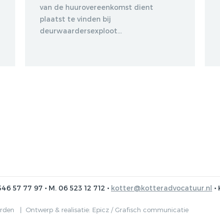
van de huurovereenkomst dient
plaatst te vinden bij
deurwaardersexploot...
546 57 77 97 • M. 06 523 12 712 •
kotter@kotteradvocatuur.nl
• 
arden |
Ontwerp & realisatie:
Epicz / Grafisch communicatie