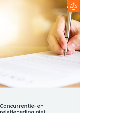
HUURPRIJSVERLAGING
OF ONTBINDING VAN DE
BAND
HUUROVEREENKOMST?
NSATIE
VERGOEDING
P STAANDE
Concurrentie- en
relatiebeding niet