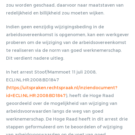
Gratis E-
zou worden geschaad, daarvoor naar maatstaven van
redelijkheid en billijkheid zou moeten wijken.
magazine
Indien geen eenzijdig wijzigingsbeding in de
ontvangen
arbeidsovereenkomst is opgenomen, kan een werkgever
proberen om de wijziging van de arbeidsovereenkomst
te realiseren via de norm van goed werknemerschap.
Lorem ipsum dolor sit amet,
Dit verdient nadere uitleg.
consectetur adipiscing elit. Nulla in
vestibulum massa. Fusce eu lacinia
In het arrest Stoof/Mammoet 11 juli 2008,
erat, quis ultricies ex. Cras placerat
ECLI:NL:HR:2008:BD1847
suscip.
(
https://uitspraken.rechtspraak.nl/inziendocument?
id=ECLI:NL:HR:2008:BD1847
), heeft de Hoge Raad
geoordeeld over de mogelijkheid van wijziging van
arbeidsvoorwaarden langs de weg van goed
werknemerschap. De Hoge Raad heeft in dit arrest drie
stappen geformuleerd om te beoordelen of wijziging
van arbeidsvoorwaarden op de voet van goed