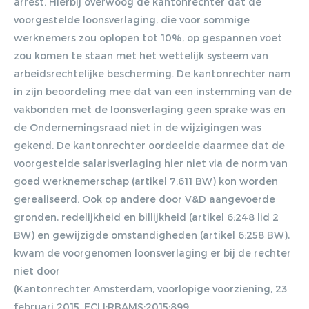
arrest. Hierbij overwoog de kantonrechter dat de
voorgestelde loonsverlaging, die voor sommige
werknemers zou oplopen tot 10%, op gespannen voet
zou komen te staan met het wettelijk systeem van
arbeidsrechtelijke bescherming. De kantonrechter nam
in zijn beoordeling mee dat van een instemming van de
vakbonden met de loonsverlaging geen sprake was en
de Ondernemingsraad niet in de wijzigingen was
gekend. De kantonrechter oordeelde daarmee dat de
voorgestelde salarisverlaging hier niet via de norm van
goed werknemerschap (artikel 7:611 BW) kon worden
gerealiseerd. Ook op andere door V&D aangevoerde
gronden, redelijkheid en billijkheid (artikel 6:248 lid 2
BW) en gewijzigde omstandigheden (artikel 6:258 BW),
kwam de voorgenomen loonsverlaging er bij de rechter
niet door
(Kantonrechter Amsterdam, voorlopige voorziening, 23
februari 2015, ECLI:RBAMS:2015:899,