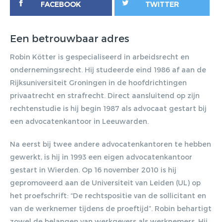
FACEBOOK
TWITTER
Een betrouwbaar adres
Robin Kötter is gespecialiseerd in arbeidsrecht en
ondernemingsrecht. Hij studeerde eind 1986 af aan de
Rijksuniversiteit Groningen in de hoofdrichtingen
privaatrecht en strafrecht. Direct aansluitend op zijn
rechtenstudie is hij begin 1987 als advocaat gestart bij
Gratis E-
een advocatenkantoor in Leeuwarden.
magazine
Na eerst bij twee andere advocatenkantoren te hebben
gewerkt, is hij in 1993 een eigen advocatenkantoor
ontvangen
gestart in Wierden. Op 16 november 2010 is hij
gepromoveerd aan de Universiteit van Leiden (UL) op
Lorem ipsum dolor sit amet,
het proefschrift: “De rechtspositie van de sollicitant en
consectetur adipiscing elit. Nulla in
van de werknemer tijdens de proeftijd”. Robin behartigt
vestibulum massa. Fusce eu lacinia
zowel de belangen van werkgevers als werknemers. Hij