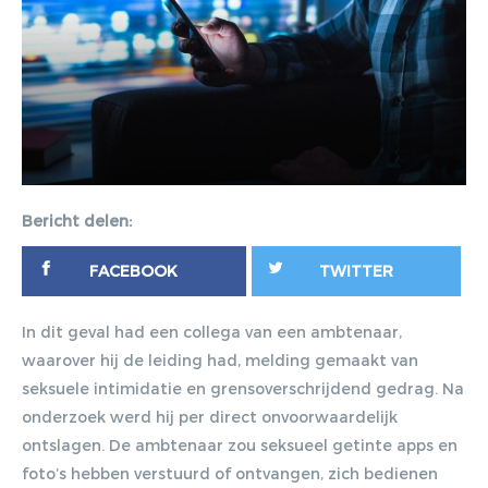
Gratis E-
magazine
Bericht delen:
ontvangen
FACEBOOK
TWITTER
Lorem ipsum dolor sit amet,
In dit geval had een collega van een ambtenaar,
consectetur adipiscing elit. Nulla in
waarover hij de leiding had, melding gemaakt van
vestibulum massa. Fusce eu lacinia
seksuele intimidatie en grensoverschrijdend gedrag. Na
erat, quis ultricies ex. Cras placerat
onderzoek werd hij per direct onvoorwaardelijk
suscip.
ontslagen. De ambtenaar zou seksueel getinte apps en
foto’s hebben verstuurd of ontvangen, zich bedienen