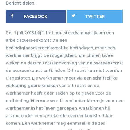
Gratis E-
Bericht delen:
magazine
FACEBOOK
TWITTER
ontvangen
Per 1 juli 2015 blijft het nog steeds mogelijk om een
arbeidsovereenkomst via een
beëindigingsovereenkomst te beëindigen, maar een
Lorem ipsum dolor sit amet,
werknemer krijgt de mogelijkheid om binnen twee
consectetur adipiscing elit. Nulla in
weken na datum totstandkoming van de overeenkomst
vestibulum massa. Fusce eu lacinia
de overeenkomst ontbinden. Dit recht kan niet worden
erat, quis ultricies ex. Cras placerat
uitgesloten. De werknemer moet via een schriftelijke
suscip.
verklaring gebruikmaken van dit recht en de
werknemer heeft geen reden op te geven voor de
ontbinding. Hiermee wordt een bedenktermijn voor een
werknemer in het leven geroepen, waarbinnen hij
alsnog onder een getekende overeenkomst uit kan
komen. Een werknemer mag eenmaal in de zes