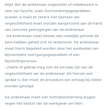
blijkt dat de ambtenaar ongeschikt of onbekwaam is
ontvangen
voor zijn functie, zoals functioneringsgesprekken,
brieven, e-mails et cetera. Het bestaan van
Lorem ipsum dolor sit amet,
ongeschiktheid moet worden aangetoond aan de hand
consectetur adipiscing elit. Nulla in
van concrete gedragingen van de ambtenaar.
vestibulum massa. Fusce eu lacinia
• De ambtenaar moet binnen een redelijke periode de
erat, quis ultricies ex. Cras placerat
kans hebben gehad zich te verbeteren. De ambtenaar
suscip.
moet hierin begeleid worden door het aanbieden van
bijvoorbeeld voortgangsgesprekken of een
bijscholingscursus.
• Ziekte of gebrek mag niet de oorzaak zijn van de
ongeschiktheid van de ambtenaar. Als hiervan wel
sprake is, dan moet de procedure van ontslag bij ziekte
worden gevolgd.
De ambtenaar moet wel rechtsbescherming krijgen
tegen het besluit van de werkgever om hem